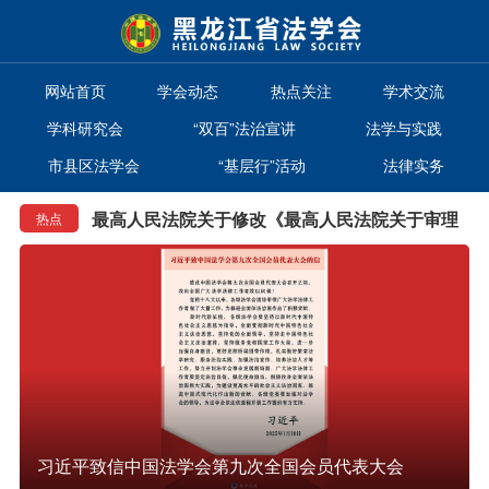
网站首页
学会动态
热点关注
学术交流
学科研究会
“双百”法治宣讲
法学与实践
市县区法学会
“基层行”活动
法律实务
最高人民法院关于废止《人民法院审理人民检察
院提起公益诉讼案件试点工作实施办法》的通知
最高人民法院关于修改《最高人民法院关于审理
热点
船舶油污损害赔偿纠纷案件若干问题的规定》等
最高人民法院关于适用《中华人民共和国生态环
九件司法解释的决定
境法典》时间效力的若干规定
“两高”关于修改《最高人民法院、最高人民检察
院关于办理海洋自然资源与生态环境公益诉讼案
最高人民法院关于废止《人民法院审理人民检察
件若干问题的规定》等两件司法解释的决定
院提起公益诉讼案件试点工作实施办法》的通知
习近平致信中国法学会第九次全国会员代表大会