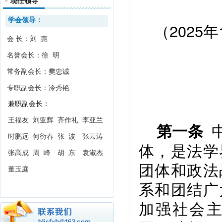
现任领导
学会领导：
（2025
会 长：刘 惠
名誉会长：徐 明
常务副会长：樊忠诚
专职副会长：冷秀艳
兼职副会长：
王福友
刘亚辉
齐作礼
李亚兰
中
第一条
时鹏远
何衍春
张 波
张云涛
体，是法学
张高成
周 峰
胡 东
袁淑杰
团体和政法
董玉庭
系和团结广
加强社会