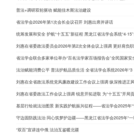
普法+调研双轮驱动 赋能佳木斯法治建设
省法学会2026年第1次会长会议召开 刘惠出席并讲话
统筹发展和安全 护航“十五五”新征程 黑龙江省法学会系统“4·15”全
刘惠在省委政法委员会2026年第2次全体会议上强调 更好肩负职责
省法学会联合多家单位举办“百名法学家百场报告会”全民国家安
法治赋能消费公平 普法护航品质生活 全省法学会系统2026年“3・15
刘惠在全省政法系统党风廉政建设工作会议上强调 纵深推进正风肃
刘惠在省委政法工作会议上强调 锐意开拓进取 为“十五五”开局
基层行绘就法治图景 新实践护航振兴征程——省法学会2025年“青
守边固防践法治 同心筑梦护边疆——黑龙江省法学会2025年“一城一
“双百”宣讲连中俄 法治互鉴暖北疆