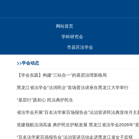
网站首页
学科研究会
市县区法学会
>>
学会动态
【学会实践】构建“三站合一”的基层治理新格局
黑龙江省法学会“法润民企”首场普法讲座在黑龙江大学举行
“基层行”践初心 民法典护民生
省法学会开展“百名法学家百场报告会”法治宣讲民法典宣传月主
党建领航法润高速 典护民生护航发展 黑龙江省法学会2026年“党建
“百名法学家百场报告会”法治宣讲活动走进黑龙江省女子监狱