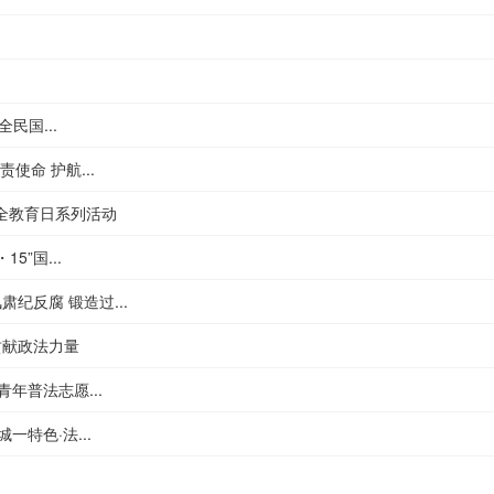
民国...
使命 护航...
全教育日系列活动
”国...
纪反腐 锻造过...
贡献政法力量
年普法志愿...
特色·法...