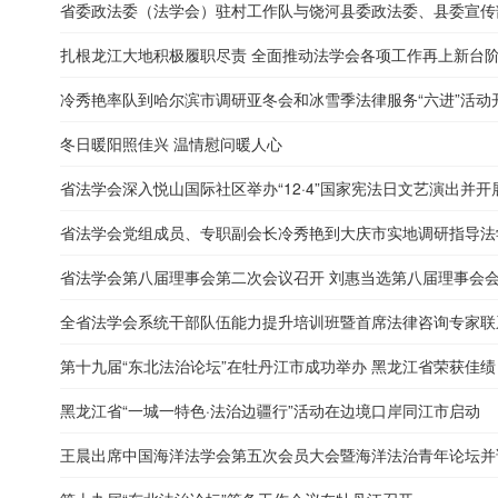
省委政法委（法学会）驻村工作队与饶河县委政法委、县委宣传部
扎根龙江大地积极履职尽责 全面推动法学会各项工作再上新台阶—
冷秀艳率队到哈尔滨市调研亚冬会和冰雪季法律服务“六进”活动
冬日暖阳照佳兴 温情慰问暖人心
省法学会深入悦山国际社区举办“12·4”国家宪法日文艺演出并
省法学会党组成员、专职副会长冷秀艳到大庆市实地调研指导法
省法学会第八届理事会第二次会议召开 刘惠当选第八届理事会
全省法学会系统干部队伍能力提升培训班暨首席法律咨询专家联系
第十九届“东北法治论坛”在牡丹江市成功举办 黑龙江省荣获佳绩
黑龙江省“一城一特色·法治边疆行”活动在边境口岸同江市启动
王晨出席中国海洋法学会第五次会员大会暨海洋法治青年论坛并