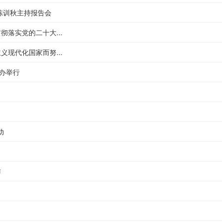
陈训秋主持报告会
落实党的二十大...
现代化国家而努...
事办举行
动
作