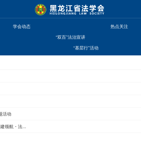
学会动态
热点关注
“双百”法治宣讲
“基层行”活动
题活动
领航・法...