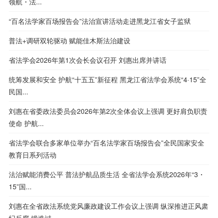
领航・法...
“百名法学家百场报告会”法治宣讲活动走进黑龙江省女子监狱
普法+调研双轮驱动 赋能佳木斯法治建设
省法学会2026年第1次会长会议召开 刘惠出席并讲话
统筹发展和安全 护航“十五五”新征程 黑龙江省法学会系统“4·15”全
民国...
刘惠在省委政法委员会2026年第2次全体会议上强调 更好肩负职责
使命 护航...
省法学会联合多家单位举办“百名法学家百场报告会”全民国家安全
教育日系列活动
法治赋能消费公平 普法护航品质生活 全省法学会系统2026年“3・
15”国...
刘惠在全省政法系统党风廉政建设工作会议上强调 纵深推进正风肃
纪反腐 锻造过...